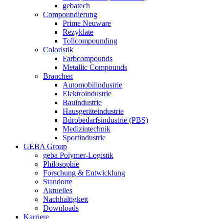
gebatech
Compoundierung
Prime Neuware
Rezyklate
Tollcompounding
Coloristik
Farbcompounds
Metallic Compounds
Branchen
Automobilindustrie
Elektroindustrie
Bauindustrie
Hausgeräteindustrie
Bürobedarfsindustrie (PBS)
Medizintechnik
Sportindustrie
GEBA Group
geba Polymer-Logistik
Philosophie
Forschung & Entwicklung
Standorte
Aktuelles
Nachhaltigkeit
Downloads
Karriere