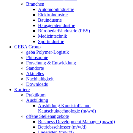
Branchen
Automobilindustrie
Elektroindustrie
Bauindustrie
Hausgeräteindustrie
Bürobedarfsindustrie (PBS)
Medizintechnik
Sportindustrie
GEBA Group
geba Polymer-Logistik
Philosophie
Forschung & Entwicklung
Standorte
Aktuelles
Nachhaltigkeit
Downloads
Karriere
Praktikum
Ausbildung
Ausbildung Kunststoff- und
Kautschuktechnologie (m/w/d)
offene Stellenangebote
Business Development Manager (m/w/d)
Betriebsschlosser (m/w/d)
Lageristen (m/w/d)