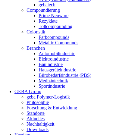
gebatech
Compoundierung
Prime Neuware
Rezyklate
Tollcompounding
Coloristik
Farbcompounds
Metallic Compounds
Branchen
Automobilindustrie
Elektroindustrie
Bauindustrie
Hausgeräteindustrie
Bürobedarfsindustrie (PBS)
Medizintechnik
Sportindustrie
GEBA Group
geba Polymer-Logistik
Philosophie
Forschung & Entwicklung
Standorte
Aktuelles
Nachhaltigkeit
Downloads
Karriere