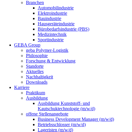
Branchen
Automobilindustrie
Elektroindustrie
Bauindustrie
Hausgeräteindustrie
Bürobedarfsindustrie (PBS)
Medizintechnik
Sportindustrie
GEBA Group
geba Polymer-Logistik
Philosophie
Forschung & Entwicklung
Standorte
Aktuelles
Nachhaltigkeit
Downloads
Karriere
Praktikum
Ausbildung
Ausbildung Kunststoff- und
Kautschuktechnologie (m/w/d)
offene Stellenangebote
Business Development Manager (m/w/d)
Betriebsschlosser (m/w/d)
Lageristen (m/w/d)