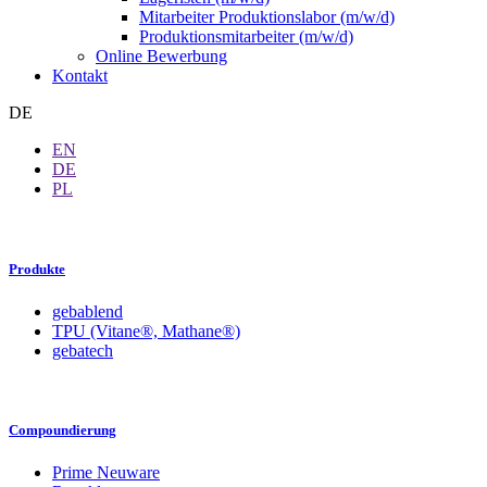
Mitarbeiter Produktionslabor (m/w/d)
Produktionsmitarbeiter (m/w/d)
Online Bewerbung
Kontakt
DE
EN
DE
PL
Produkte
gebablend
TPU (Vitane®, Mathane®)
gebatech
Compoundierung
Prime Neuware