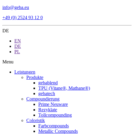
info@geba.eu
+49 (0) 2524 93 12 0
DE
EN
DE
PL
Menu
Leistungen
Produkte
gebablend
TPU (Vitane®, Mathane®)
gebatech
Compoundierung
Prime Neuware
Rezyklate
Tollcompounding
Coloristik
Farbcompounds
Metallic Compounds