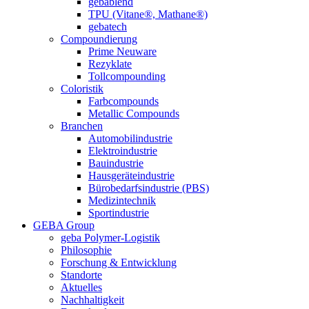
gebablend
TPU (Vitane®, Mathane®)
gebatech
Compoundierung
Prime Neuware
Rezyklate
Tollcompounding
Coloristik
Farbcompounds
Metallic Compounds
Branchen
Automobilindustrie
Elektroindustrie
Bauindustrie
Hausgeräteindustrie
Bürobedarfsindustrie (PBS)
Medizintechnik
Sportindustrie
GEBA Group
geba Polymer-Logistik
Philosophie
Forschung & Entwicklung
Standorte
Aktuelles
Nachhaltigkeit