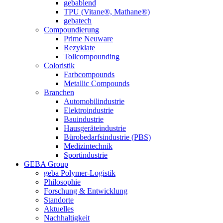
gebablend
TPU (Vitane®, Mathane®)
gebatech
Compoundierung
Prime Neuware
Rezyklate
Tollcompounding
Coloristik
Farbcompounds
Metallic Compounds
Branchen
Automobilindustrie
Elektroindustrie
Bauindustrie
Hausgeräteindustrie
Bürobedarfsindustrie (PBS)
Medizintechnik
Sportindustrie
GEBA Group
geba Polymer-Logistik
Philosophie
Forschung & Entwicklung
Standorte
Aktuelles
Nachhaltigkeit