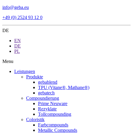
info@geba.eu
+49 (0) 2524 93 12 0
DE
EN
DE
PL
Menu
Leistungen
Produkte
gebablend
TPU (Vitane®, Mathane®)
gebatech
Compoundierung
Prime Neuware
Rezyklate
Tollcompounding
Coloristik
Farbcompounds
Metallic Compounds