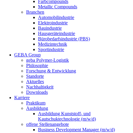
Farbcompounds
Metallic Compounds
Branchen
Automobilindustrie
Elektroindustrie
Bauindustrie
Hausgeräteindustrie
Bürobedarfsindustrie (PBS)
Medizintechnik
Sportindustrie
GEBA Group
geba Polymer-Logistik
Philosophie
Forschung & Entwicklung
Standorte
Aktuelles
Nachhaltigkeit
Downloads
Karriere
Praktikum
Ausbildung
Ausbildung Kunststoff- und
Kautschuktechnologie (m/w/d)
offene Stellenangebote
Business Development Manager (m/w/d)