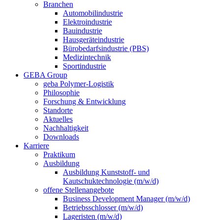
Branchen
Automobilindustrie
Elektroindustrie
Bauindustrie
Hausgeräteindustrie
Bürobedarfsindustrie (PBS)
Medizintechnik
Sportindustrie
GEBA Group
geba Polymer-Logistik
Philosophie
Forschung & Entwicklung
Standorte
Aktuelles
Nachhaltigkeit
Downloads
Karriere
Praktikum
Ausbildung
Ausbildung Kunststoff- und
Kautschuktechnologie (m/w/d)
offene Stellenangebote
Business Development Manager (m/w/d)
Betriebsschlosser (m/w/d)
Lageristen (m/w/d)